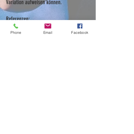
Variation aufweisen können.
Referenzen:
FIS SKI WM 2013 (Medal Plaza
Phone
Email
Facebook
Hauptbühne, Schladming ),
Österreich-Support von "Asher
Roth" (Rockhouse, Salzburg), Snow
Break Europe 2012 (Schladming)
Spring Break Europe 2013 (Rovinj,
Kroatien),
HARRO-MUSIK GESBR / +43 6245
81400 / +43 664 88267711/
office@harro-musik.at
IMPRESSUM