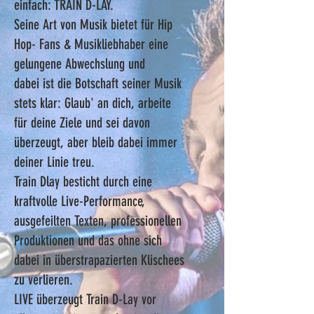
einfach: TRAIN D-LAY.
Seine Art von Musik bietet für Hip
Hop- Fans & Musikliebhaber eine
gelungene Abwechslung und
dabei ist die Botschaft seiner Musik
stets klar: Glaub' an dich, arbeite
für deine Ziele und sei davon
überzeugt, aber bleib dabei immer
deiner Linie treu.
Train Dlay besticht durch eine
kraftvolle Live-Performance,
ausgefeilten Texten, professionellen
Produktionen und das ohne sich
dabei in überstrapazierten Klischees
zu verlieren.
LIVE überzeugt Train D-Lay vor