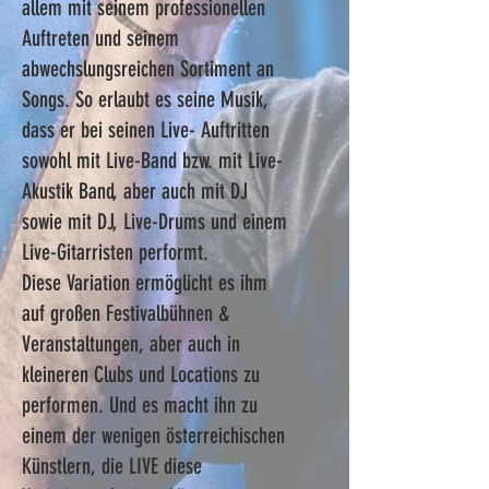
allem mit seinem professionellen
Auftreten und seinem
abwechslungsreichen Sortiment an
Songs. So erlaubt es seine Musik,
dass er bei seinen Live- Auftritten
sowohl mit Live-Band bzw. mit Live-
Akustik Band, aber auch mit DJ
sowie mit DJ, Live-Drums und einem
Live-Gitarristen performt.
Diese Variation ermöglicht es ihm
auf großen Festivalbühnen &
Veranstaltungen, aber auch in
kleineren Clubs und Locations zu
performen. Und es macht ihn zu
einem der wenigen österreichischen
Künstlern, die LIVE diese