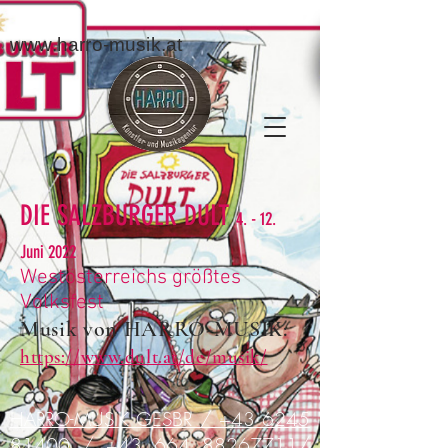
www.harro-musik.at
DIE SALZBURGER DULT
4. - 12.
Juni 2022
Westösterreichs größtes
Volksfest
Musik von HARRO-MUSIK:
https://www.dult.at/de/musik/
HARRO-MUSIK GESBR / +43 6245
81400 / +43 664 88267711/