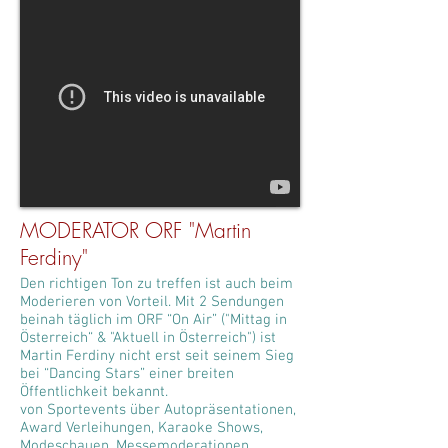
MODERATOR ORF "Martin
Ferdiny"
Den richtigen Ton zu treffen ist auch beim
Moderieren von Vorteil. Mit 2 Sendungen
beinah täglich im ORF “On Air” ("Mittag in
Österreich“ & "Aktuell in Österreich") ist
Martin Ferdiny nicht erst seit seinem Sieg
bei “Dancing Stars” einer breiten
Öffentlichkeit bekannt.
von Sportevents über Autopräsentationen,
Award Verleihungen, Karaoke Shows,
Modeschauen, Messemoderationen,