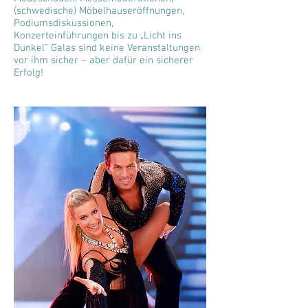
(schwedische) Möbelhauseröffnungen,
Podiumsdiskussionen,
Konzerteinführungen bis zu „Licht ins
Dunkel” Galas sind keine Veranstaltungen
vor ihm sicher – aber dafür ein sicherer
Erfolg!