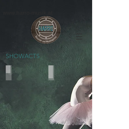
www.harro-musik.at
SHOWACTS
Zauberer
Actiongeräte