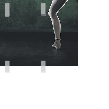
Internationaler Tanz
Clowns
Zeltverleih
Kinderklettern