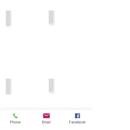
Performance-Künstler
Eisschnitzer
Pole Danc
Trommler
Phone
Email
Facebook