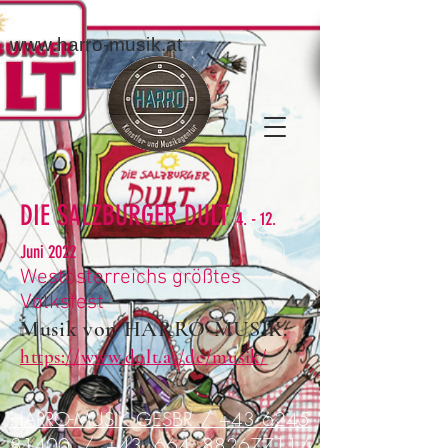
www.harro-musik.at
DIE SALZBURGER DULT
4. - 12.
Juni 2022
Westösterreichs größtes
Volksfest
Musik von HARRO-MUSIK:
https://www.dult.at/de/musik/
HARRO-MUSIK GESBR / +43 6245
81400 / +43 664 88267711/