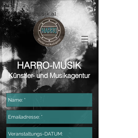
www.harro-musik.at
HARRO-MUSIK
Künstler- und Musikagentur