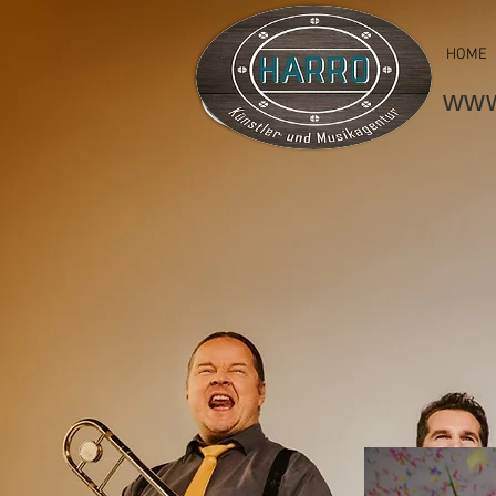
HOME
www