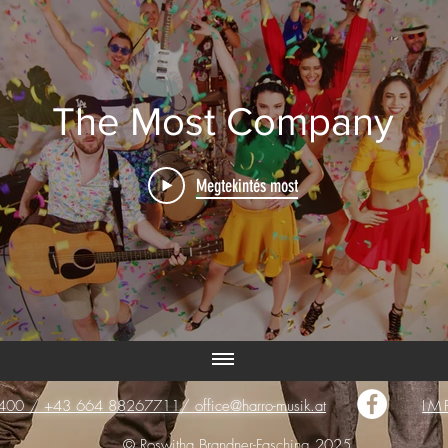
The Most Company
Megtekintés most
0 / +43 664 88267711/ office@harro-musik.at
IM
©
Roswitha Brandner-Fasching 2025