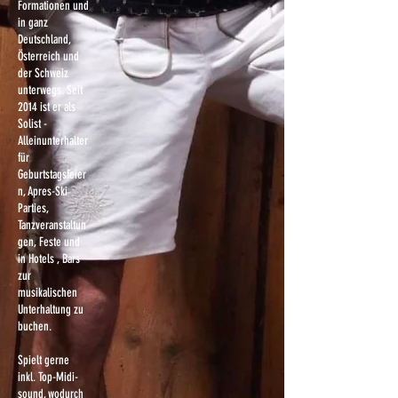
Formationen und
in ganz
Deutschland,
Österreich und
der Schweiz
unterwegs. Seit
2014 ist er als
Solist -
Alleinunterhalter
für
Geburtstagsfeier
n, Apres-Ski
Parties,
Tanzveranstaltun
gen, Feste und
in Hotels , Bars
zur
musikalischen
Unterhaltung zu
buchen.
Spielt gerne
inkl. Top-Midi-
sound, wodurch