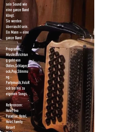
sein Sound wie
eine ganze Band
klingt.
Sie werden
überrascht sein.
Ein Mann = eine
ganze Band
Programm:
Musikstilrichtun
g geht von
Oldies,Schlager,R
ock,Pop,Stimmu
ng -
Partymusik,VolxR
ock bis hin zu
eigenen Songs.
Referenzen:
Hotel Eva
Paradise, Hotel,
Hotel Family
Resort