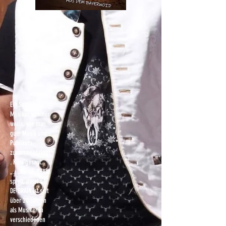
Ein Solo-
Musiker, welcher
weiss, wie man
gute Musik und
Publikum
zusammenbringt
. Kurz gesagt:
„…Wo DE-BRAIN
spielt, passt´s !“
DE-BRAIN ist seit
über 20 Jahren
als Musiker in
verschiedenen